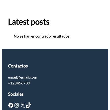
Saltar
al
contenido
Latest posts
No se han encontrado resultados.
Contactos
email@email.com
+123456789
Sociales
Facebook
Instagram
X
TikTok